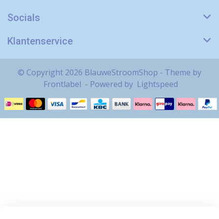
Socials
Klantenservice
© Copyright 2026 BlauweStroomShop - Theme by
Frontlabel
- Powered by
Lightspeed