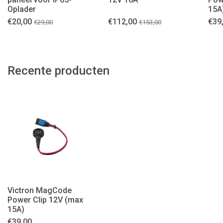
Oplader
15A
€
20,00
€
112,00
€
39
€
29,00
€
153,00
Recente producten
Victron MagCode
Power Clip 12V (max
15A)
€
39,00