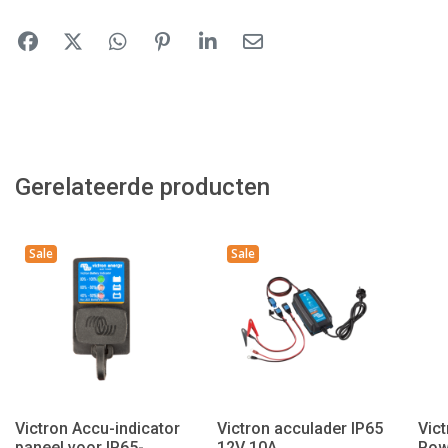
Gerelateerde producten
Sale
Sale
Victron Accu-indicator
Victron acculader IP65
Vic
paneel voor IP65-
12V 10A
Pow