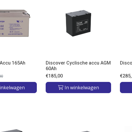
 Accu 165Ah
Discover Cyclische accu AGM
Disc
60Ah
€
185,00
€
285
00
inkelwagen
In winkelwagen