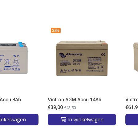
Sale
 Accu 8Ah
Victron AGM Accu 14Ah
Vict
€
39,00
€
61,9
€
43,50
inkelwagen
In winkelwagen