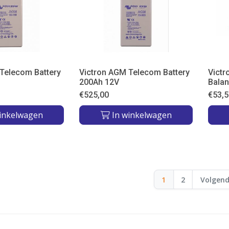
Telecom Battery
Victron AGM Telecom Battery
Victr
200Ah 12V
Balan
€
525,00
€
53,5
inkelwagen
In winkelwagen
1
2
Volgen