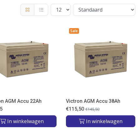
Sale
ron AGM Accu 22Ah
Victron AGM Accu 38Ah
5
€
115,50
€
145,50
In winkelwagen
In winkelwagen