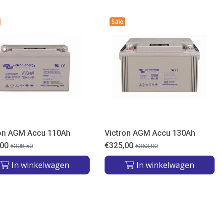
Sale
ron AGM Accu 110Ah
Victron AGM Accu 130Ah
,00
€
325,00
€
308,50
€
363,00
In winkelwagen
In winkelwagen