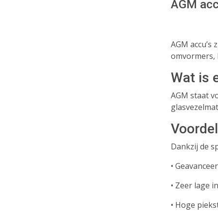
AGM ac
AGM accu’s z
omvormers, 
Wat is
AGM staat vo
glasvezelmat 
Voorde
Dankzij de s
• Geavancee
• Zeer lage 
• Hoge pieks