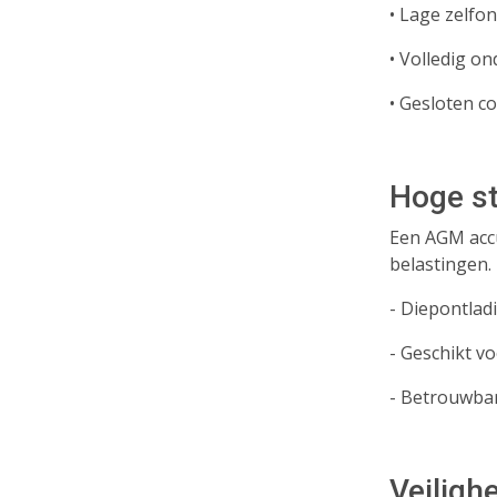
• Lage zelfon
• Volledig o
• Gesloten c
Hoge st
Een AGM accu
belastingen.
- Diepontladi
- Geschikt v
- Betrouwbar
Veiligh