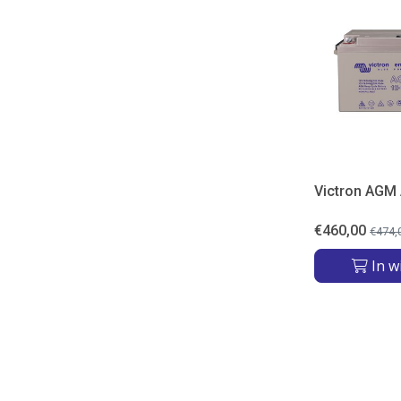
Victron AGM
€
460,00
€
474,
In w