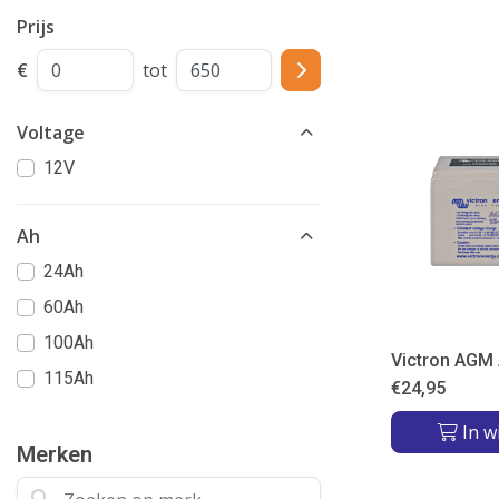
Prijs
€
tot
Voltage
12V
Ah
24Ah
60Ah
100Ah
Victron AGM
115Ah
€
24,95
In w
Merken
Zoeken op merk