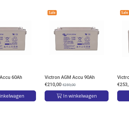
Sale
Sale
 Accu 60Ah
Victron AGM Accu 90Ah
Vict
€
210,00
€
253
€
259,00
inkelwagen
In winkelwagen