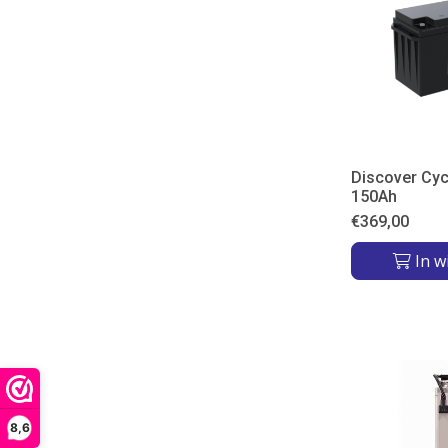
Discover Cy
150Ah
€
369,00
In w
8,6