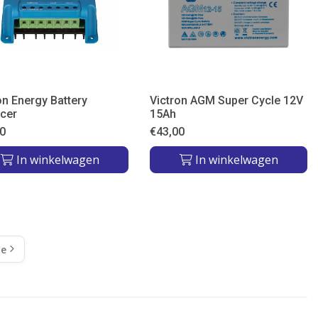
on Energy Battery
Victron AGM Super Cycle 12V
cer
15Ah
0
€
43,00
In winkelwagen
In winkelwagen
de