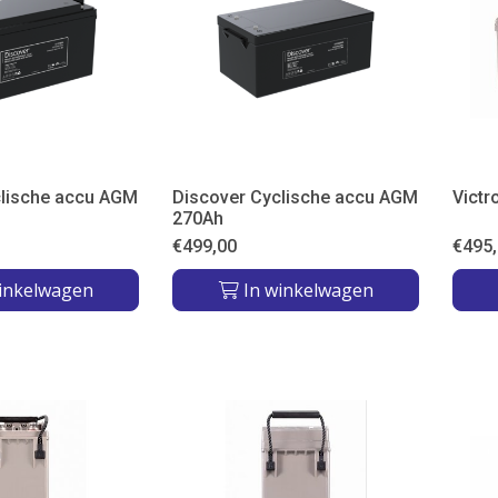
clische accu AGM
Discover Cyclische accu AGM
Vict
270Ah
€
499,00
€
495
inkelwagen
In winkelwagen