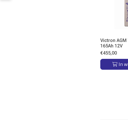
Victron AGM 
165Ah 12V
€
455,00
In w