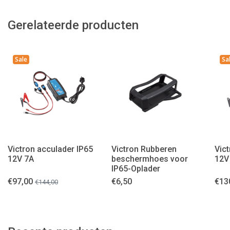
Gerelateerde producten
Sale
Sa
Victron acculader IP65
Victron Rubberen
Vic
12V 7A
beschermhoes voor
12V
IP65-Oplader
€
97,00
€
6,50
€
13
€
144,00