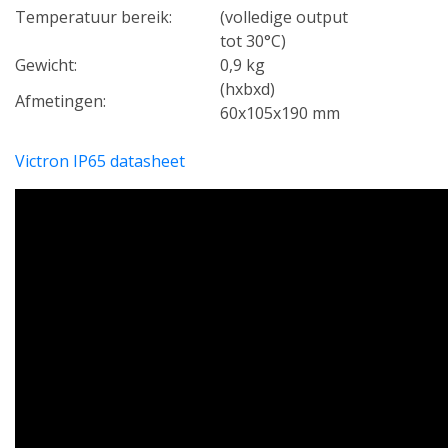
Temperatuur bereik:
(volledige output
tot 30°C)
Gewicht:
0,9 kg
(hxbxd)
Afmetingen:
60x105x190 mm
Victron IP65 datasheet