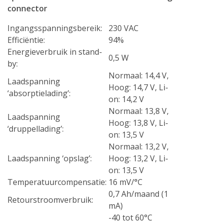
connector
Ingangsspanningsbereik:
230 VAC
Efficiëntie:
94%
Energieverbruik in stand-
0,5 W
by:
Normaal: 14,4 V,
Laadspanning
Hoog: 14,7 V, Li-
‘absorptielading’:
on: 14,2 V
Normaal: 13,8 V,
Laadspanning
Hoog: 13,8 V, Li-
‘druppellading’:
on: 13,5 V
Normaal: 13,2 V,
Laadspanning ‘opslag’:
Hoog: 13,2 V, Li-
on: 13,5 V
Temperatuurcompensatie:
16 mV/°C
0,7 Ah/maand (1
Retourstroomverbruik:
mA)
-40 tot 60°C