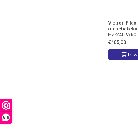
Victron Filax 
omschakelau
Hz-240 V/60
€
405,00
In w
8,6