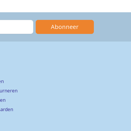
Abonneer
en
ourneren
gen
arden