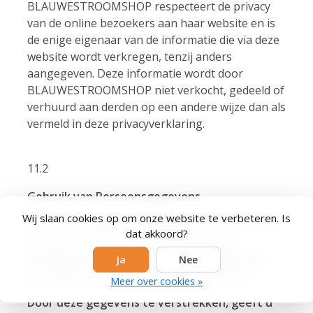
BLAUWESTROOMSHOP respecteert de privacy
van de online bezoekers aan haar website en is
de enige eigenaar van de informatie die via deze
website wordt verkregen, tenzij anders
aangegeven. Deze informatie wordt door
BLAUWESTROOMSHOP niet verkocht, gedeeld of
verhuurd aan derden op een andere wijze dan als
vermeld in deze privacyverklaring.
11.2
Gebruik van Persoonsgegevens
Wij slaan cookies op om onze website te verbeteren. Is
De persoonsgegevens waarmee wij u als online
dat akkoord?
bezoeker kunnen identificeren, worden
uitsluitend door u zelf en op vrijwillige basis
Ja
Nee
verstrekt
(bijvoorbeeld via een formulier).
Meer over cookies »
Door deze gegevens te verstrekken, geeft u