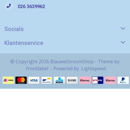
026 3639962
Socials
Klantenservice
© Copyright 2026 BlauweStroomShop - Theme by
Frontlabel
- Powered by
Lightspeed