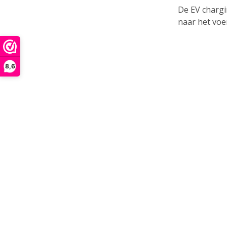
De EV chargi
naar het voer
Het Victr
8,6
Heeft u v