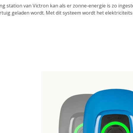
ng station van Victron kan als er zonne-energie is zo ingest
tuig geladen wordt. Met dit systeem wordt het elektriciteits
on EV Charging Station heeft 3-fasen en 1-fase mogelijkhede
modus of 7,3 kW in 1-fa
Vragen over laa
ragen of wenst u meer informatie over onze EV laadpalen, n
verder.