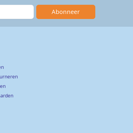
Abonneer
en
ourneren
gen
arden