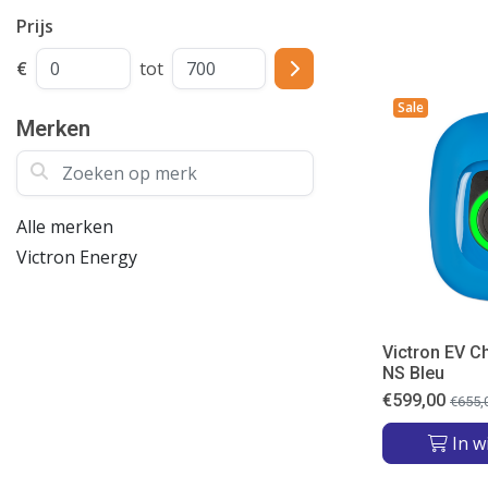
Prijs
€
tot
Sale
Merken
Zoeken op merk
Alle merken
Victron Energy
Victron EV C
NS Bleu
€
599,00
€
655,
In w