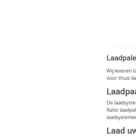
Laadpal
Wij leveren 
voor thuis l
Laadpaa
De laadsyste
Ratio laadpa
laadsystemen 
Laad uw