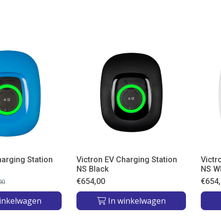
harging Station
Victron EV Charging Station
Victr
NS Black
NS W
€
654,00
€
654
00
inkelwagen
In winkelwagen