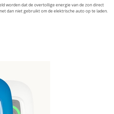
eld worden dat de overtollige energie van de zon direct
net dan niet gebruikt om de elektrische auto op te laden.
n. Het laadstation levert maximaal 22 kW AC in 3-fasen
se modus.
dpalen?
eem dan gerust contact met ons op. Wij helpen u graag