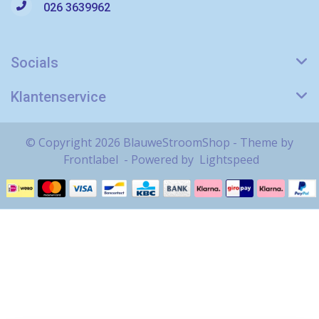
026 3639962
Socials
Klantenservice
© Copyright 2026 BlauweStroomShop - Theme by
Frontlabel
- Powered by
Lightspeed