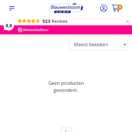
0
×
523
Reviews
8,6
Geen producten
gevonden!...