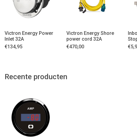
Victron Energy Power
Victron Energy Shore
Inb
Inlet 32A
power cord 32A
Sto
€
134,95
€
470,00
€
5,
Recente producten