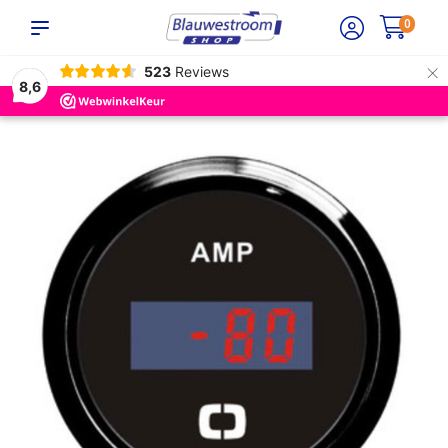
0
×
523
Reviews
8,6