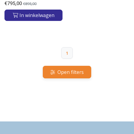
€
795,00
€
895,00
In winkelwagen
1
Open filters