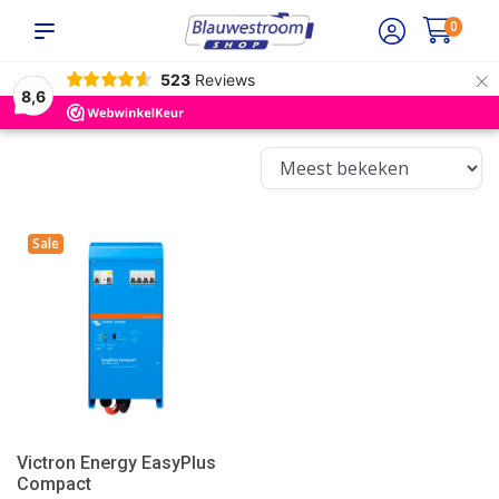
0
×
523
Reviews
8,6
Sale
Victron Energy EasyPlus
Compact