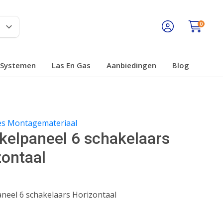
0
Systemen
Las En Gas
Aanbiedingen
Blog
les Montagemateriaal
kelpaneel 6 schakelaars
zontaal
0
neel 6 schakelaars Horizontaal