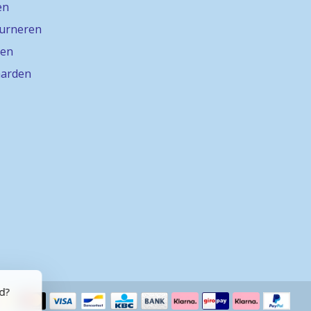
en
ourneren
gen
arden
rd?