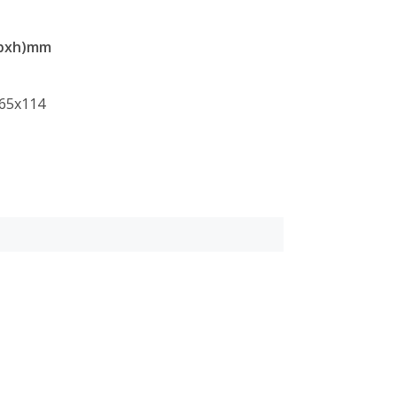
bxh)mm
65x114