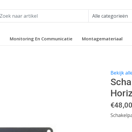
e
Monitoring En Communicatie
Montagemateriaal
Bekijk al
Scha
Hori
€
48,0
Schakelpa