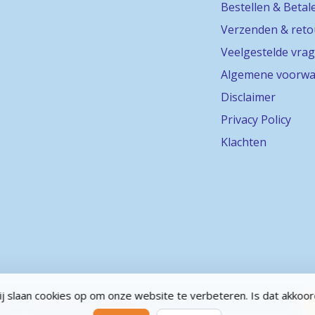
Bestellen & Betal
Verzenden & ret
Veelgestelde vra
Algemene voorwa
Disclaimer
Privacy Policy
Klachten
j slaan cookies op om onze website te verbeteren. Is dat akkoo
abel
- Powered by
Lightspeed