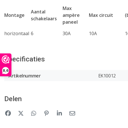
Max
Aantal
Montage
ampère
Max circuit
(
schakelaars
paneel
horizontaal
6
30A
10A
1
Specificaties
8,6
Artikelnummer
EK10012
Delen