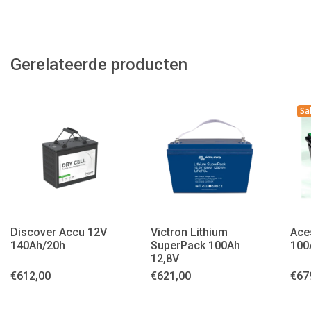
Gerelateerde producten
Sa
Discover Accu 12V
Victron Lithium
Ace
140Ah/20h
SuperPack 100Ah
100
12,8V
€
612,00
€
621,00
€
67