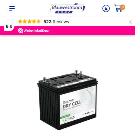
0
×
523
Reviews
8,6