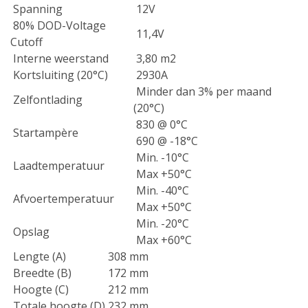
Spanning
12V
80% DOD-Voltage
11,4V
Cutoff
Interne weerstand
3,80 m2
Kortsluiting (20°C)
2930A
Minder dan 3% per maand
Zelfontlading
(20°C)
830 @ 0°C
Startampère
690 @ -18°C
Min. -10°C
Laadtemperatuur
Max +50°C
Min. -40°C
Afvoertemperatuur
Max +50°C
Min. -20°C
Opslag
Max +60°C
Lengte (A)
308 mm
Breedte (B)
172 mm
Hoogte (C)
212 mm
Totale hoogte (D)
232 mm