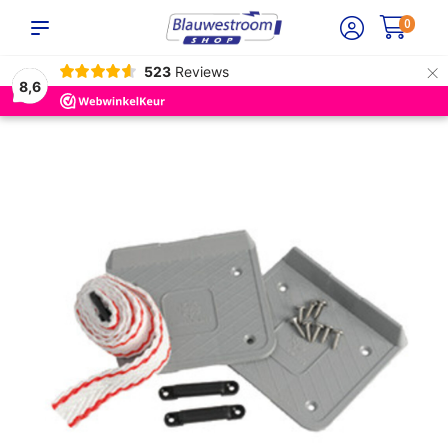
0
×
523
Reviews
8,6