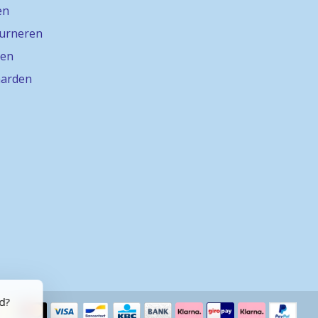
en
ourneren
gen
arden
rd?