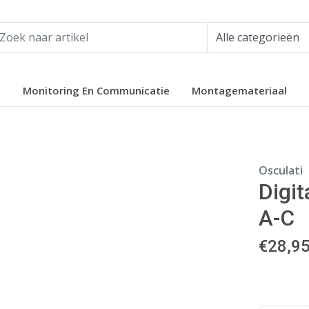
e
Monitoring En Communicatie
Montagemateriaal
Osculati
Digi
A-C
€
28,9