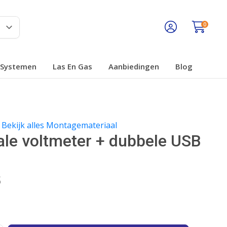
0
Systemen
Las En Gas
Aanbiedingen
Blog
Bekijk alles Montagemateriaal
tale voltmeter + dubbele USB
5