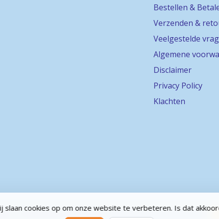
Bestellen & Betal
Verzenden & ret
Veelgestelde vra
Algemene voorwa
Disclaimer
Privacy Policy
Klachten
j slaan cookies op om onze website te verbeteren. Is dat akkoo
abel
- Powered by
Lightspeed