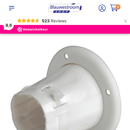
0
×
523
Reviews
8,6