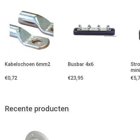
Kabelschoen 6mm2
Busbar 4x6
Str
min
€
0,72
€
23,95
€
5,
Recente producten