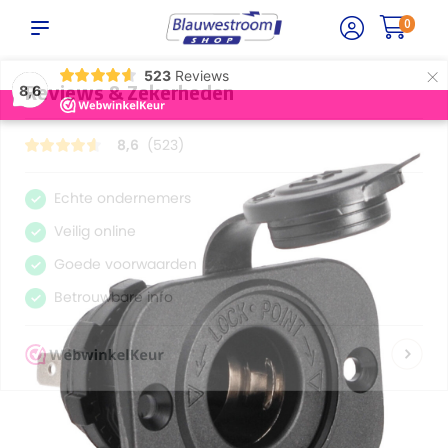
0
×
523
Reviews
8,6