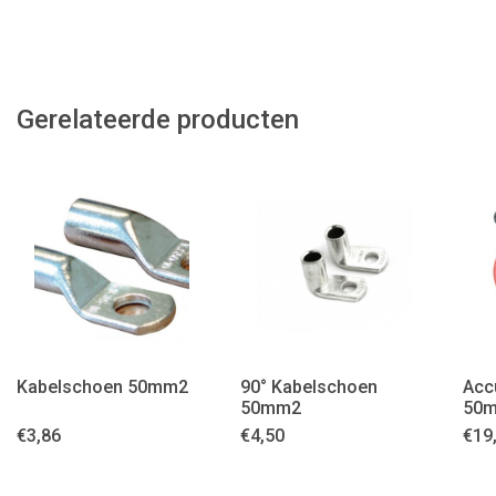
Gerelateerde producten
Kabelschoen 50mm2
90° Kabelschoen
Acc
50mm2
50
€
3,86
€
4,50
€
19