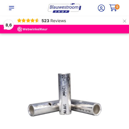
0
×
523
Reviews
8,6