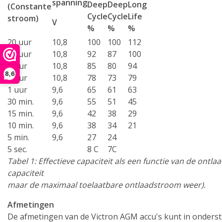
spanning
Deep
Deep
Long
(Constante
Cycle
Cycle
Life
stroom)
V
%
%
%
20 uur
10,8
100
100
112
10 uur
10,8
92
87
100
5 uur
10,8
85
80
94
8,6
3 uur
10,8
78
73
79
1 uur
9,6
65
61
63
30 min.
9,6
55
51
45
15 min.
9,6
42
38
29
10 min.
9,6
38
34
21
5 min.
9,6
27
24
5 sec.
8 C
7C
Tabel 1: Effectieve capaciteit als een functie van de ontlaad
capaciteit
maar de maximaal toelaatbare ontlaadstroom weer).
Afmetingen
De afmetingen van de Victron AGM accu's kunt in ondersta