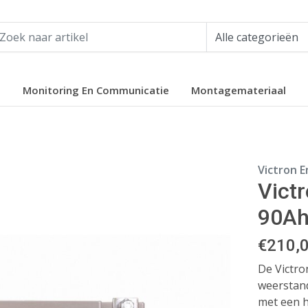
e
Monitoring En Communicatie
Montagemateriaal
Victron 
Vict
90A
€
210,
De Victro
weerstand
met een 