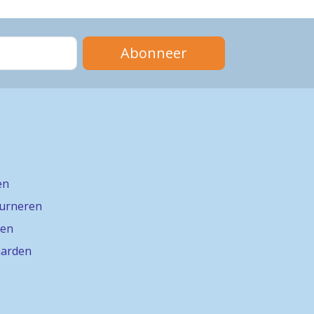
Abonneer
en
ourneren
gen
arden