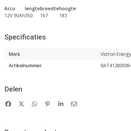
Accu
lengte
breedte
hoogte
12V 90Ah
350
167
183
Specificaties
Merk
Victron Energ
Artikelnummer
BAT41280008
Delen