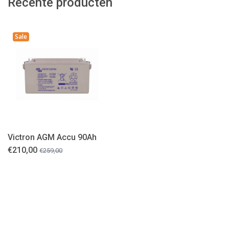
Recente producten
Sale
Victron AGM Accu 90Ah
€
210,00
€
259,00