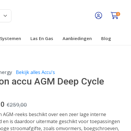
0
Systemen
Las En Gas
Aanbiedingen
Blog
Energy
Bekijk alles Accu's
ron accu AGM Deep Cycle
h
00
€
259,00
n AGM-reeks beschikt over een zeer lage interne
 en is daardoor uitermate geschikt voor toepassingen
hoge stroomafgifte, zoals omvormers, boegschroeven,