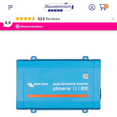
0
×
523
Reviews
8,6