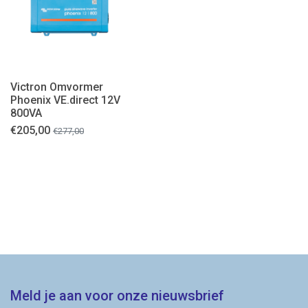
Victron Omvormer
Phoenix VE.direct 12V
800VA
€
205,00
€
277,00
Meld je aan voor onze nieuwsbrief