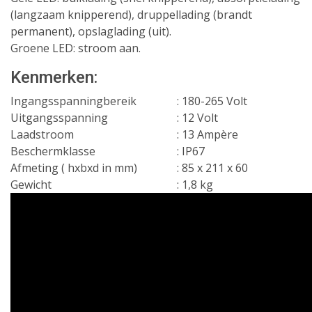
(langzaam knipperend), druppellading (brandt
permanent), opslaglading (uit).
Groene LED: stroom aan.
Kenmerken:
Ingangsspanningbereik
: 180-265 Volt
Uitgangsspanning
: 12 Volt
Laadstroom
: 13 Ampère
Beschermklasse
: IP67
Afmeting ( hxbxd in mm)
: 85 x 211 x 60
Gewicht
: 1,8 kg