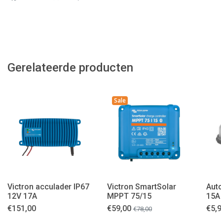
Gerelateerde producten
Sale
Victron acculader IP67
Victron SmartSolar
Aut
12V 17A
MPPT 75/15
15A
€
151,00
€
59,00
€
5,
€
78,00