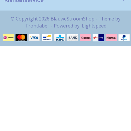
Klantenservice
© Copyright 2026 BlauweStroomShop - Theme by
Frontlabel
- Powered by
Lightspeed