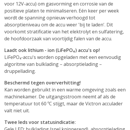
voor 12V-accu) om gasvorming en corrosie van de
positieve platen te minimaliseren. Eén keer per week
wordt de spanning opnieuw verhoogd tot
absorptieniveau om de accu weer 'bij te laden'. Dit
voorkomt stratificatie van het elektrolyt en sulfatering,
de hoofdoorzaak van voortijdig falen van de accu.
Laadt ook lithium - ion (LiFePO₄) accu's op!
LiFePO₄-accu's worden opgeladen met een eenvoudig
algoritme van bulklading – absorptielading –
druppellading.
Beschermd tegen oververhitting!
Kan worden gebruikt in een warme omgeving zoals een
machinekamer. De uitgangsstroom neemt af als de
temperatuur tot 60 ºC stijgt, maar de Victron acculader
valt niet uit.
Twee leds voor statusindicatie:
Gele LED: bulklading (snel knipperend), absorptielading