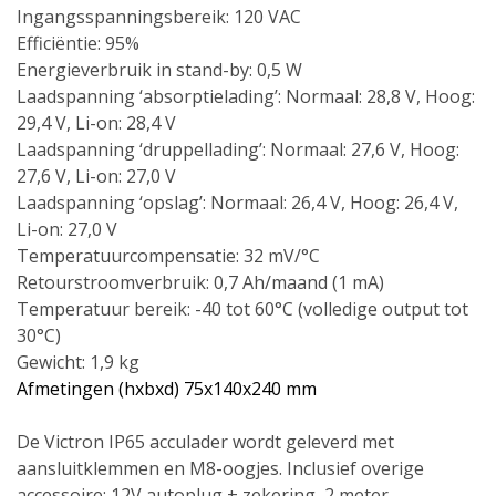
Ingangsspanningsbereik: 120 VAC
Efficiëntie: 95%
Energieverbruik in stand-by: 0,5 W
Laadspanning ‘absorptielading’: Normaal: 28,8 V, Hoog:
29,4 V, Li-on: 28,4 V
Laadspanning ‘druppellading’: Normaal: 27,6 V, Hoog:
27,6 V, Li-on: 27,0 V
Laadspanning ‘opslag’: Normaal: 26,4 V, Hoog: 26,4 V,
Li-on: 27,0 V
Temperatuurcompensatie: 32 mV/°C
Retourstroomverbruik: 0,7 Ah/maand (1 mA)
Temperatuur bereik: -40 tot 60°C (volledige output tot
30°C)
Gewicht: 1,9 kg
Afmetingen (hxbxd) 75x140x240 mm
De Victron IP65 acculader wordt geleverd met
aansluitklemmen en M8-oogjes. Inclusief overige
accessoire: 12V autoplug + zekering, 2 meter