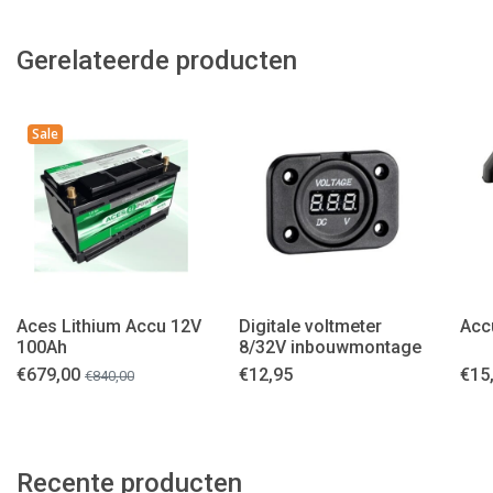
Gerelateerde producten
Sale
Aces Lithium Accu 12V
Digitale voltmeter
Acc
100Ah
8/32V inbouwmontage
€
679,00
€
12,95
€
15
€
840,00
Recente producten