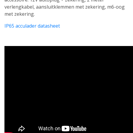
verlengkabel, aansluitklemmen met zekering, m6-oog
met zekering.
IP65 acculader datasheet