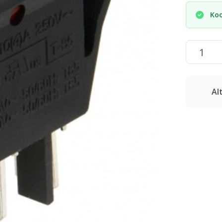
Koo
Al