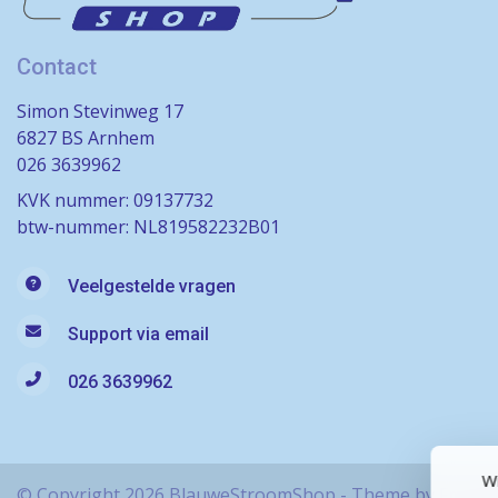
Contact
Simon Stevinweg 17
6827 BS Arnhem
026 3639962
KVK nummer: 09137732
btw-nummer: NL819582232B01
Veelgestelde vragen
Support via email
026 3639962
Wi
© Copyright 2026 BlauweStroomShop - Theme by
Frontl