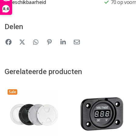
Beschikbaarheid
70
op voor
8,6
Delen
Gerelateerde producten
Sale