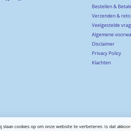
Bestellen & Betal
Verzenden & ret
Veelgestelde vra
Algemene voorwa
Disclaimer
Privacy Policy
Klachten
j slaan cookies op om onze website te verbeteren. Is dat akkoo
abel
- Powered by
Lightspeed