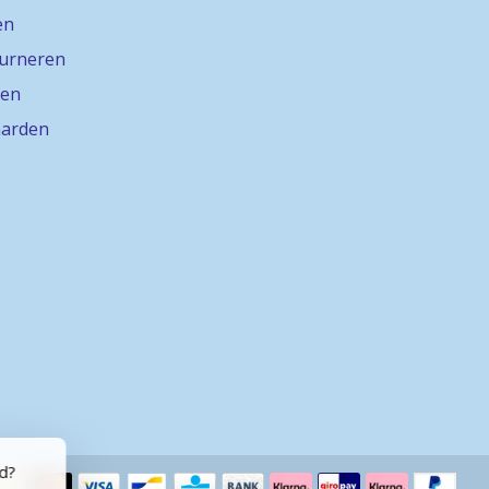
en
ourneren
gen
arden
rd?