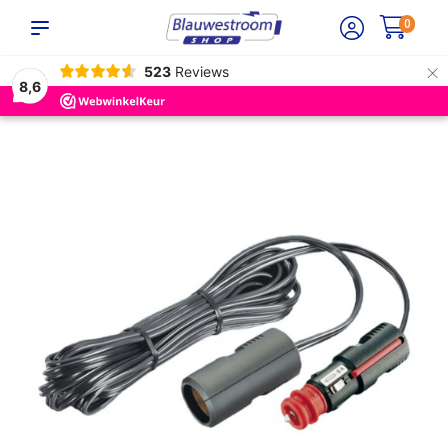
0
×
523
Reviews
8,6