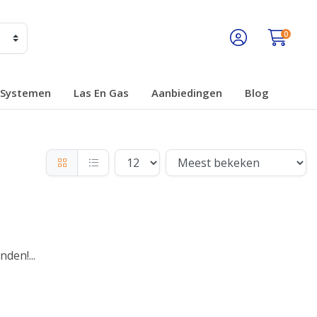
0
Systemen
Las En Gas
Aanbiedingen
Blog
den!...