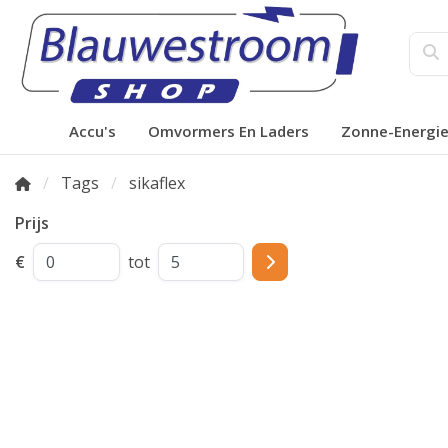
Accu's
Omvormers En Laders
Zonne-Energi
Tags
sikaflex
Prijs
€
tot