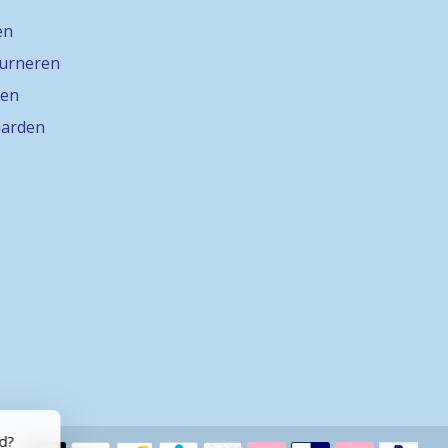
en
ourneren
gen
arden
rd?