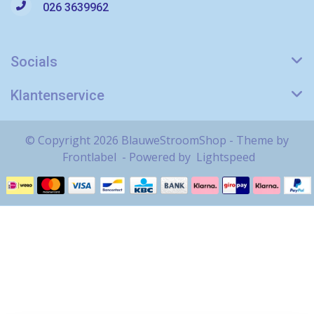
026 3639962
Socials
Klantenservice
© Copyright 2026 BlauweStroomShop - Theme by
Frontlabel
- Powered by
Lightspeed