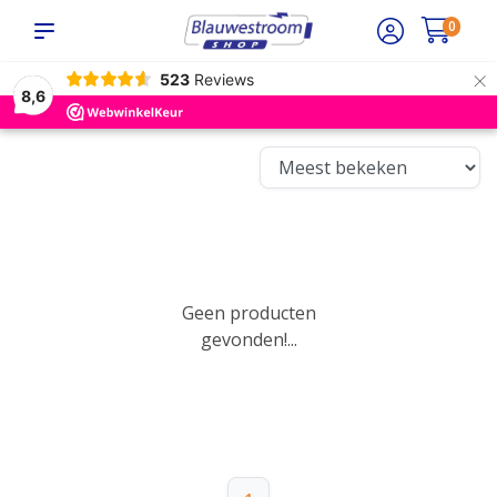
0
×
523
Reviews
8,6
Geen producten
gevonden!...