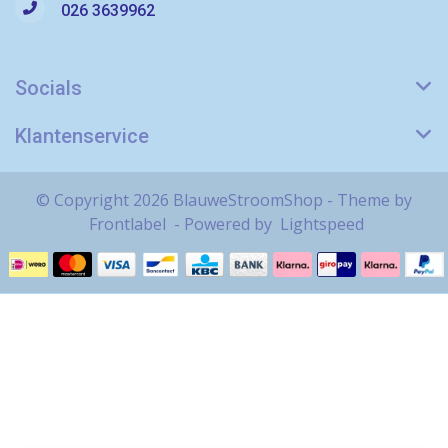
026 3639962
Socials
Klantenservice
© Copyright 2026 BlauweStroomShop - Theme by
Frontlabel
- Powered by
Lightspeed