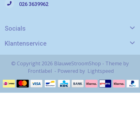
026 3639962
Socials
Klantenservice
© Copyright 2026 BlauweStroomShop - Theme by
Frontlabel
- Powered by
Lightspeed