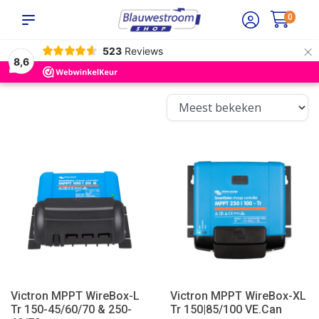
0
×
523
Reviews
8,6
Victron MPPT WireBox-L
Victron MPPT WireBox-XL
Tr 150-45/60/70 & 250-
Tr 150|85/100 VE.Can