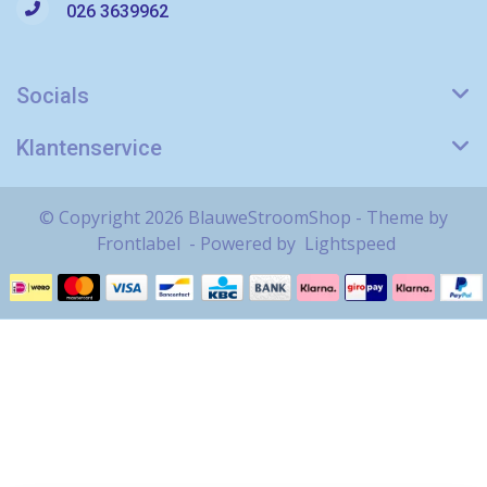
026 3639962
Socials
Klantenservice
© Copyright 2026 BlauweStroomShop - Theme by
Frontlabel
- Powered by
Lightspeed