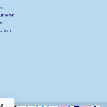
en
ourneren
gen
arden
rd?