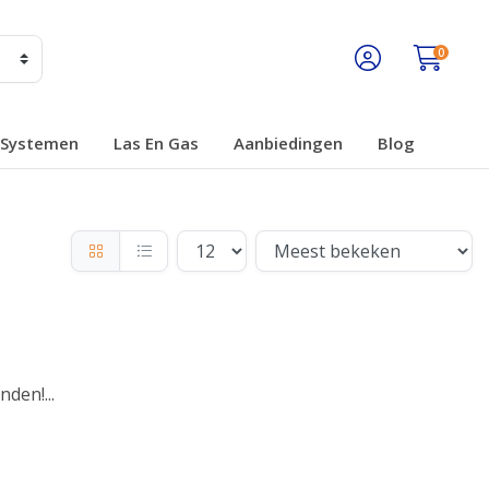
0
Systemen
Las En Gas
Aanbiedingen
Blog
den!...