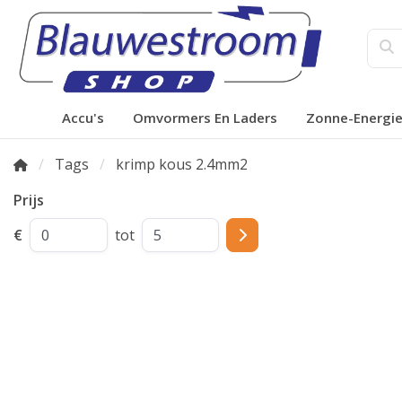
Accu's
Omvormers En Laders
Zonne-Energi
Tags
krimp kous 2.4mm2
Prijs
€
tot