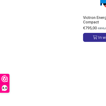
Victron Ener
Compact
€
795,00
€
895,
In w
8,6