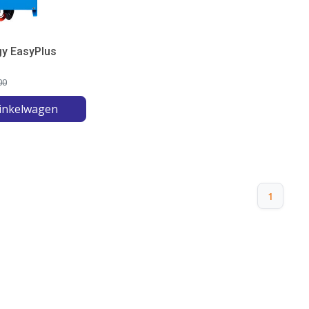
gy EasyPlus
00
inkelwagen
1