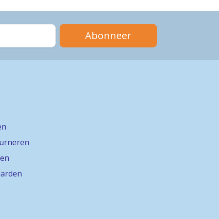
Abonneer
en
ourneren
gen
arden