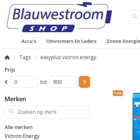
Accu's
Omvormers En Laders
Zonne-Energi
Tags
easyplus victron energy
Prijs
€
tot
Sale
Merken
Zoeken op merk
Alle merken
Victron Energy