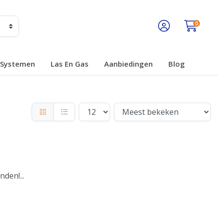
0
Systemen
Las En Gas
Aanbiedingen
Blog
den!...