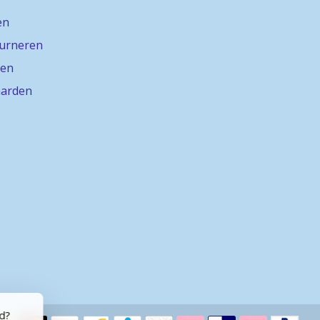
en
ourneren
gen
arden
rd?