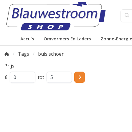
Accu's
Omvormers En Laders
Zonne-Energi
Tags
buis schoen
Prijs
€
tot