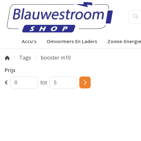
Accu's
Omvormers En Laders
Zonne-Energi
Tags
booster m10
Prijs
€
tot