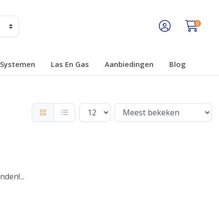
0
Systemen
Las En Gas
Aanbiedingen
Blog
den!...