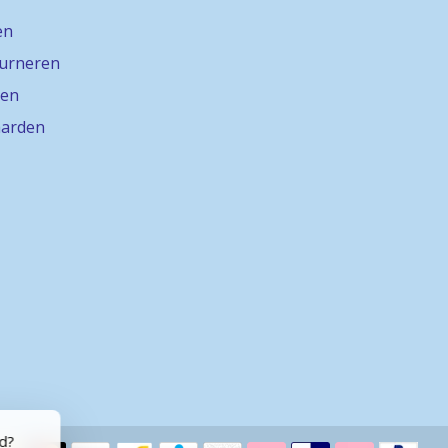
en
ourneren
gen
arden
rd?