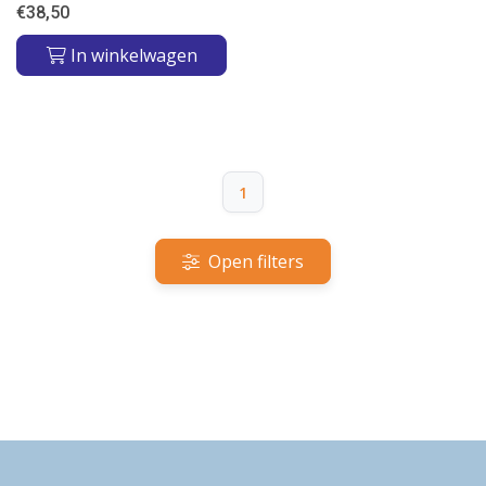
€
38,50
In winkelwagen
1
Open filters