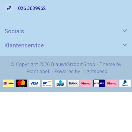
026 3639962
Socials
Klantenservice
© Copyright 2026 BlauweStroomShop - Theme by
Frontlabel
- Powered by
Lightspeed