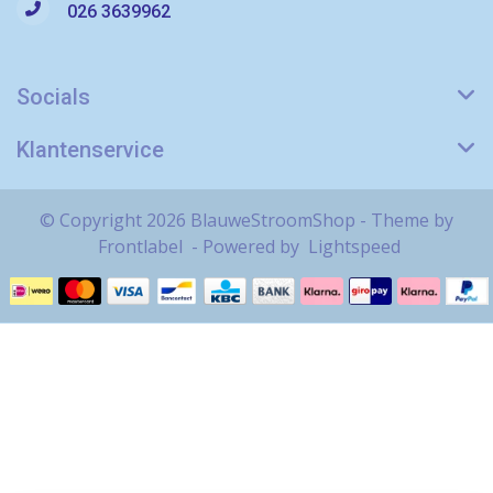
026 3639962
Socials
Klantenservice
© Copyright 2026 BlauweStroomShop - Theme by
Frontlabel
- Powered by
Lightspeed