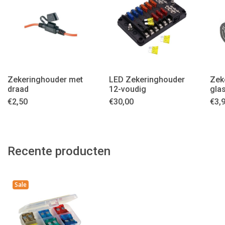
Zekeringhouder met
LED Zekeringhouder
Zek
draad
12-voudig
gla
€
2,50
€
30,00
€
3,
Recente producten
Sale