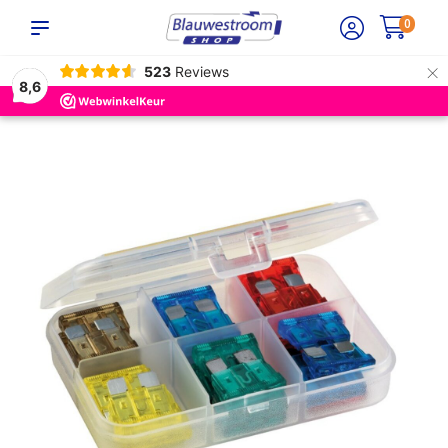
0
×
523
Reviews
8,6