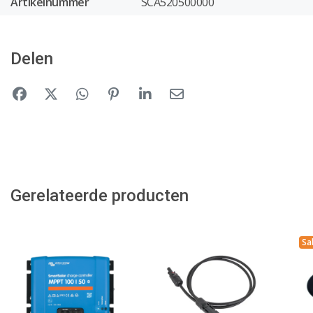
Artikelnummer
SCA520500000
Delen
Gerelateerde producten
Sa