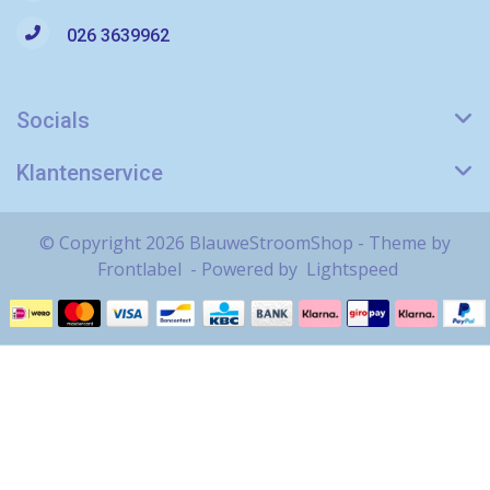
026 3639962
Socials
Klantenservice
© Copyright 2026 BlauweStroomShop - Theme by
Frontlabel
- Powered by
Lightspeed