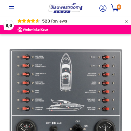
0
×
523
Reviews
8,6