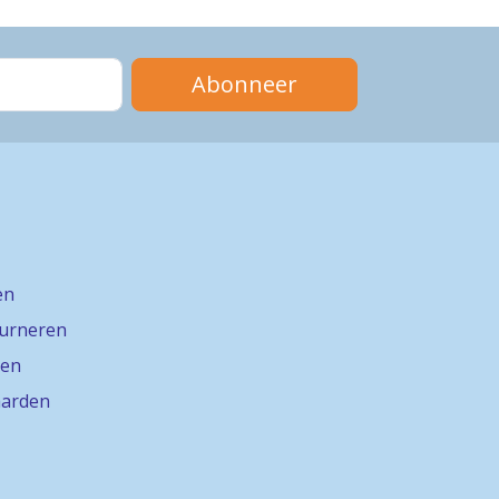
Abonneer
en
ourneren
gen
arden