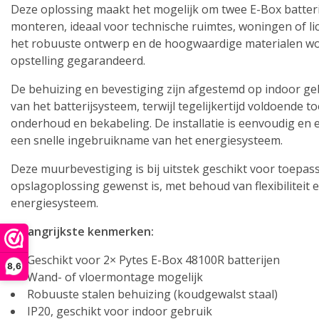
Deze oplossing maakt het mogelijk om twee E-Box batteri
monteren, ideaal voor technische ruimtes, woningen of l
het robuuste ontwerp en de hoogwaardige materialen wo
opstelling gegarandeerd.
De behuizing en bevestiging zijn afgestemd op indoor ge
van het batterijsysteem, terwijl tegelijkertijd voldoende 
onderhoud en bekabeling. De installatie is eenvoudig en ef
een snelle ingebruikname van het energiesysteem.
Deze muurbevestiging is bij uitstek geschikt voor toepa
opslagoplossing gewenst is, met behoud van flexibiliteit 
energiesysteem.
Belangrijkste kenmerken:
Geschikt voor 2× Pytes E-Box 48100R batterijen
8,6
Wand- of vloermontage mogelijk
Robuuste stalen behuizing (koudgewalst staal)
IP20, geschikt voor indoor gebruik