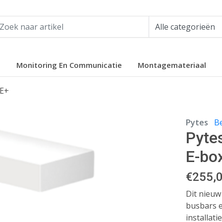
e
Monitoring En Communicatie
Montagemateriaal
TE+
Pytes
Be
Pyte
E-bo
€
255,
Dit nieuw
busbars 
installati