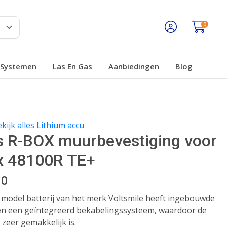
0
Systemen
Las En Gas
Aanbiedingen
Blog
kijk alles Lithium accu
s R-BOX muurbevestiging voor
x 48100R TE+
00
 model batterij van het merk Voltsmile heeft ingebouwde
en een geïntegreerd bekabelingssysteem, waardoor de
e zeer gemakkelijk is.