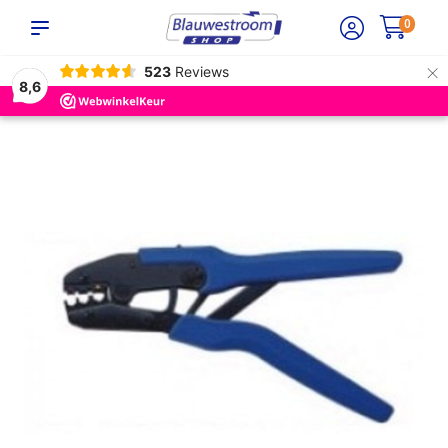
0
×
523
Reviews
8,6