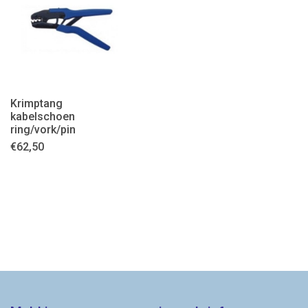
Krimptang
kabelschoen
ring/vork/pin
€
62,50