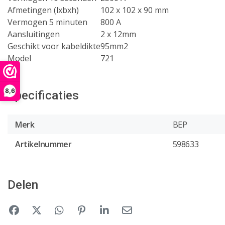
Afmetingen (lxbxh)
102 x 102 x 90 mm
Vermogen 5 minuten
800 A
Aansluitingen
2 x 12mm
Geschikt voor kabeldikte
95mm2
Model
721
8,6
Specificaties
Merk
BEP
Artikelnummer
598633
Delen