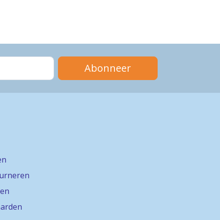
Abonneer
en
ourneren
gen
arden