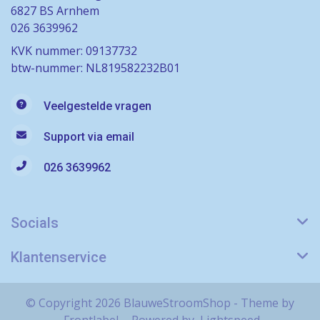
6827 BS Arnhem
026 3639962
KVK nummer: 09137732
btw-nummer: NL819582232B01
Veelgestelde vragen
Support via email
026 3639962
Socials
Klantenservice
© Copyright 2026 BlauweStroomShop - Theme by
Frontlabel
- Powered by
Lightspeed