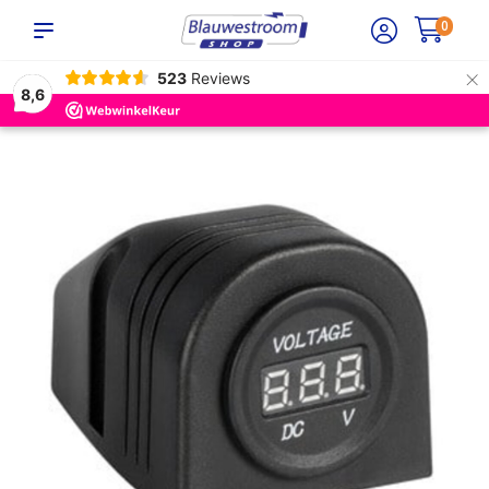
0
×
523
Reviews
8,6