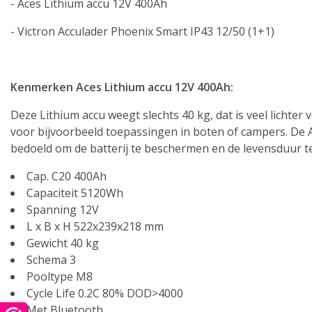
- Aces Lithium accu 12V 400Ah
- Victron Acculader Phoenix Smart IP43 12/50 (1+1)
Kenmerken Aces Lithium accu 12V 400Ah:
Deze Lithium accu weegt slechts 40 kg, dat is veel lichte
voor bijvoorbeeld toepassingen in boten of campers. De 
bedoeld om de batterij te beschermen en de levensduur t
Cap. C20 400Ah
Capaciteit 5120Wh
Spanning 12V
L x B x H 522x239x218 mm
Gewicht 40 kg
Schema 3
Pooltype M8
Cycle Life 0.2C 80% DOD>4000
Met Bluetooth