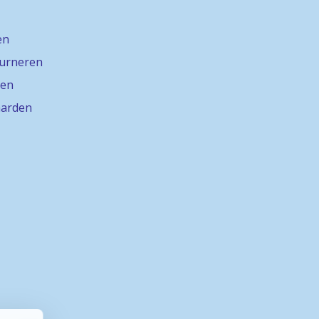
en
ourneren
gen
arden