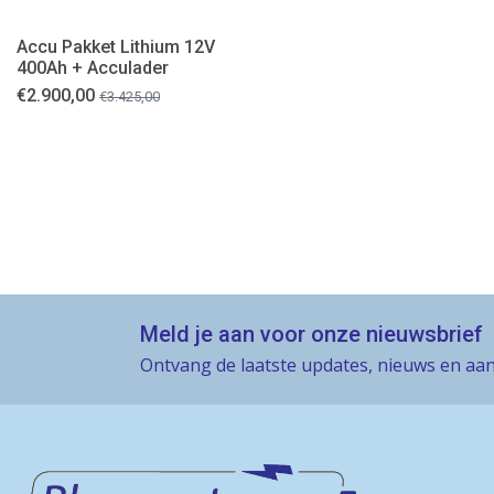
Accu Pakket Lithium 12V
400Ah + Acculader
€
2.900,00
€
3.425,00
Meld je aan voor onze nieuwsbrief
Ontvang de laatste updates, nieuws en aan