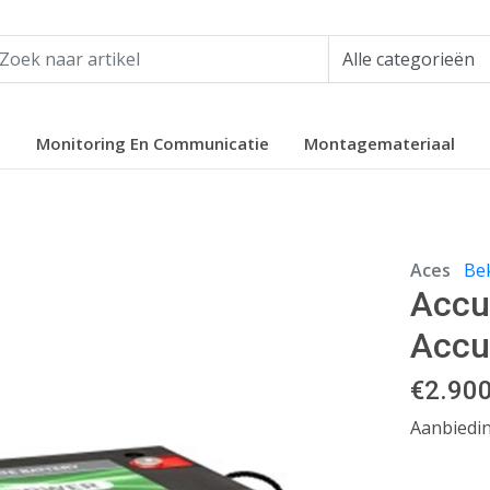
e
Monitoring En Communicatie
Montagemateriaal
Aces
Bek
Accu
Accu
€
2.90
Aanbiedin