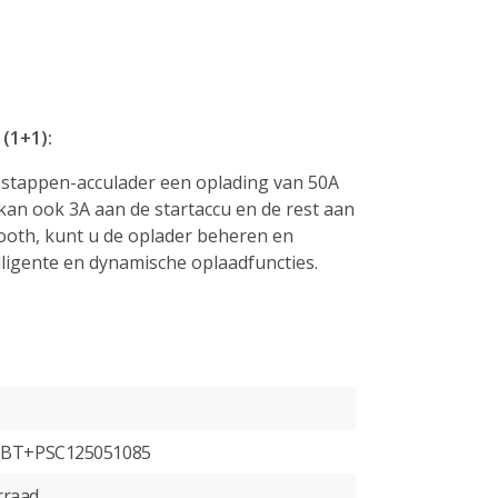
(1+1):
f-stappen-acculader een oplading van 50A
kan ook 3A aan de startaccu en de rest aan
etooth, kunt u de oplader beheren en
elligente en dynamische oplaadfuncties.
-BT+PSC125051085
rraad